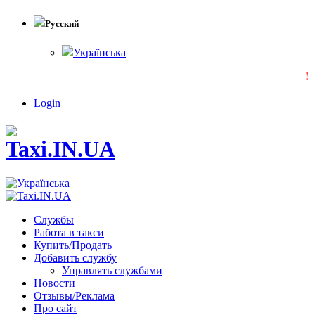
Русский
Українська
!!!
Login
Службы
Работа в такси
Купить/Продать
Добавить службу
Управлять службами
Новости
Отзывы/Реклама
Про сайт