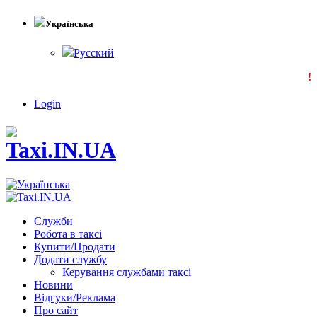
Українська
Русский
!!!
Login
Служби
Робота в таксі
Купити/Продати
Додати службу
Керування службами таксі
Новини
Відгуки/Реклама
Про сайт