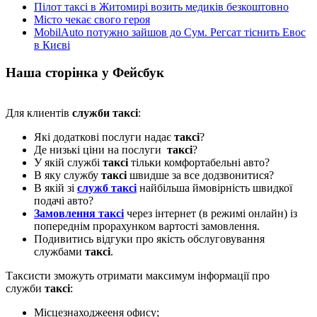
Пілот таксі в Житомирі возить медиків безкоштовно
Місто чекає свого героя
MobilAuto потужно зайшов до Сум. Регсат тіснить Евос
в Києві
Наша сторінка у Фейсбук
Для клиентів
служби таксі
:
Які додаткові послуги надає
таксі
?
Де низькі ціни на послуги
таксі
?
У якій службі
таксі
тільки комфортабельні авто?
В яку службу
таксі
швидше за все додзвонитися?
В якій зі
служб таксі
найбільша ймовірність швидкої
подачі авто?
Замовлення таксі
через інтернет (в режимі онлайн) із
попереднім прорахунком вартості замовлення.
Подивитись відгуки про якість обслуговування
службами
таксі
.
Таксисти зможуть отримати максимум інформації про
служби
таксі
:
Місцезнаходжееня офису;