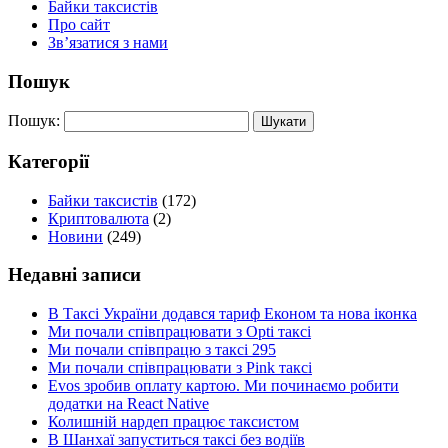
Байки таксистів
Про сайт
Зв’язатися з нами
Пошук
Пошук:
Категорії
Байки таксистів
(172)
Криптовалюта
(2)
Новини
(249)
Недавні записи
В Таксі України додався тариф Економ та нова іконка
Ми почали співпрацювати з Opti таксі
Ми почали співпрацю з таксі 295
Ми почали співпрацювати з Pink таксі
Evos зробив оплату картою. Ми починаємо робити
додатки на React Native
Колишній нардеп працює таксистом
В Шанхаї запуститься таксі без водіїв